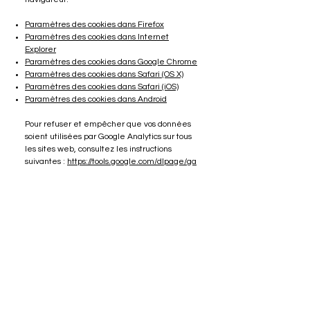
Paramètres des cookies dans Firefox
Paramètres des cookies dans Internet
Explorer
Paramètres des cookies dans Google Chrome
Paramètres des cookies dans Safari (OS X)
Paramètres des cookies dans Safari (iOS)
Paramètres des cookies dans Android
Pour refuser et empêcher que vos données
soient utilisées par Google Analytics sur tous
les sites web, consultez les instructions
suivantes :
https://tools.google.com/dlpage/ga
optout?hl=fr
.
Il se peut que nous modifiions cette politique
en matière de cookies. Nous vous
encourageons à consulter régulièrement
cette page pour obtenir les dernières
informations sur les cookies.