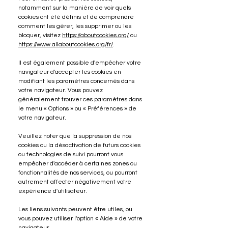
notamment sur la manière de voir quels
cookies ont été définis et de comprendre
comment les gérer, les supprimer ou les
bloquer, visitez
https://aboutcookies.org/
ou
https://www.allaboutcookies.org/fr/
.
Il est également possible d'empêcher votre
navigateur d'accepter les cookies en
modifiant les paramètres concernés dans
votre navigateur. Vous pouvez
généralement trouver ces paramètres dans
le menu
«
Options
»
ou
«
Préférences
»
de
votre navigateur.
Veuillez noter que la suppression de nos
cookies ou la désactivation de futurs cookies
ou technologies de suivi pourront vous
empêcher d'accéder à certaines zones ou
fonctionnalités de nos services, ou pourront
autrement affecter négativement votre
expérience d'utilisateur.
Les liens suivants peuvent être utiles, ou
vous pouvez utiliser l'option
«
Aide
»
de votre
navigateur.